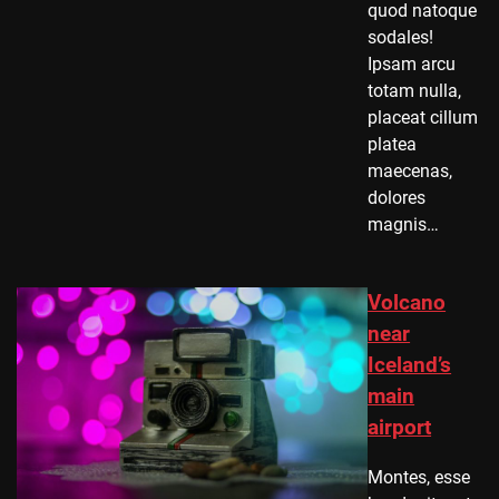
quod natoque
sodales!
Ipsam arcu
totam nulla,
placeat cillum
platea
maecenas,
dolores
magnis…
Volcano
near
Iceland’s
main
airport
Montes, esse