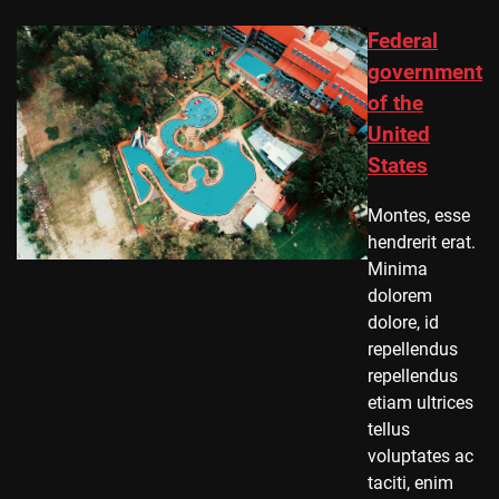
Federal
government
of the
United
States
Montes, esse
hendrerit erat.
Minima
dolorem
dolore, id
repellendus
repellendus
etiam ultrices
tellus
voluptates ac
taciti, enim