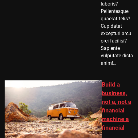
laboris?
Pellentesque
quaerat felis?
Cupidatat
excepturi arcu
orci facilisi?
Sapiente
vulputate dicta
anim!…
Build a
business,
not a, not a
financial
machine a
financial