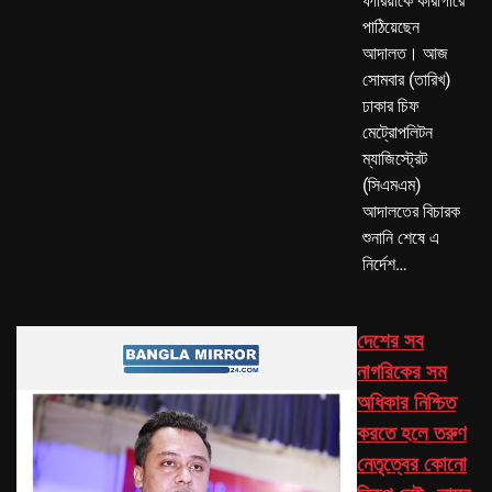
ফারিয়াকে কারাগারে
পাঠিয়েছেন
আদালত। আজ
সোমবার (তারিখ)
ঢাকার চিফ
মেট্রোপলিটন
ম্যাজিস্ট্রেট
(সিএমএম)
আদালতের বিচারক
শুনানি শেষে এ
নির্দেশ…
দেশের সব
নাগরিকের সম
অধিকার নিশ্চিত
করতে হলে তরুণ
নেতৃত্বের কোনো