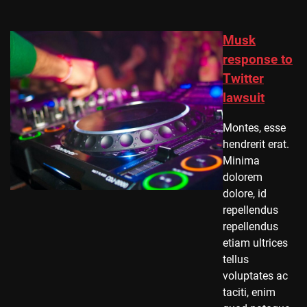
Musk
response to
Twitter
lawsuit
Montes, esse
hendrerit erat.
Minima
dolorem
dolore, id
repellendus
repellendus
etiam ultrices
tellus
voluptates ac
taciti, enim