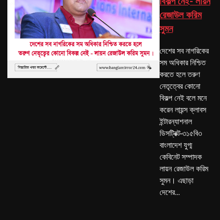
বিকল্প নেই- লায়ন
রেজাউল করিম
সুমন
দেশের সব নাগরিকের
সম অধিকার নিশ্চিত
করতে হলে তরুণ
নেতৃত্বের কোনো
বিকল্প নেই বলে মনে
করেন লায়ন্স ক্লাবস
ইন্টারন্যাশনাল
ডিসট্রিক্ট-৩১৫বি৩
বাংলাদেশ যুগ্ম
কেবিনেট সম্পাদক
লায়ন রেজাউল করিম
সুমন। এছাড়া
দেশের…