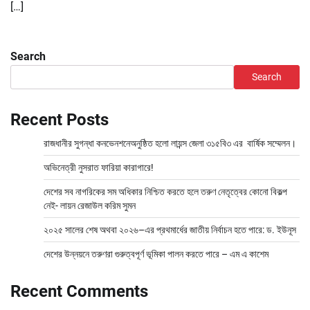
[…]
Search
Search
Recent Posts
রাজধানীর সুগন্ধা কনভেনশনেঅনুষ্ঠিত হলো লায়ন্স জেলা ৩১৫বি৩ এর বার্ষিক সম্মেলন।
অভিনেত্রী নুসরাত ফারিয়া কারাগারে!
দেশের সব নাগরিকের সম অধিকার নিশ্চিত করতে হলে তরুণ নেতৃত্বের কোনো বিকল্প
নেই- লায়ন রেজাউল করিম সুমন
২০২৫ সালের শেষ অথবা ২০২৬–এর প্রথমার্ধের জাতীয় নির্বাচন হতে পারে: ড. ইউনূস
দেশের উন্নয়নে তরুণরা গুরুত্বপূর্ণ ভূমিকা পালন করতে পারে – এম এ কাশেম
Recent Comments