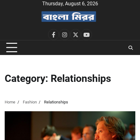
Skip
Thursday, August 6, 2026
to
content
facebook
instagram
twitter
youtube
Category:
Relationships
Home
Fashion
Relationships