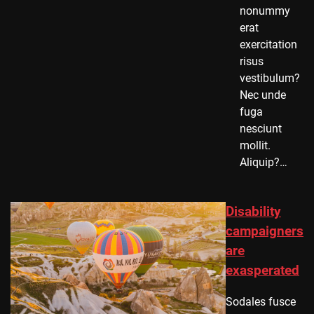
nonummy
erat
exercitation
risus
vestibulum?
Nec unde
fuga
nesciunt
mollit.
Aliquip?…
Disability
campaigners
are
exasperated
Sodales fusce