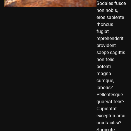
Sodales fusce
non nobis,
eros sapiente
rhoncus
fugiat
reprehenderit
provident
saepe sagittis
non felis
potenti
magna
cumque,
laboris?
Pellentesque
quaerat felis?
Cupidatat
excepturi arcu
orci facilisi?
Sapiente