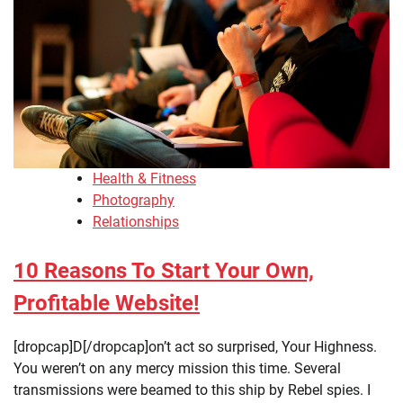
Health & Fitness
Photography
Relationships
10 Reasons To Start Your Own,
Profitable Website!
[dropcap]D[/dropcap]on’t act so surprised, Your Highness.
You weren’t on any mercy mission this time. Several
transmissions were beamed to this ship by Rebel spies. I