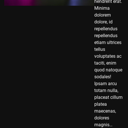
hendrerit erat.
Minima
dolorem
dolore, id
repellendus
repellendus
etiam ultrices
tellus
voluptates ac
taciti, enim
quod natoque
sodales!
Ipsam arcu
totam nulla,
placeat cillum
platea
maecenas,
dolores
magnis…