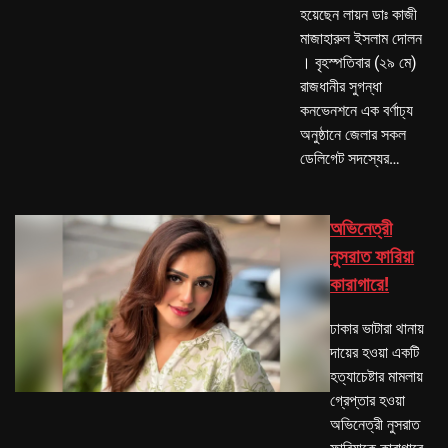
হয়েছেন লায়ন ডাঃ কাজী
মাজাহারুল ইসলাম দোলন
। বৃহস্পতিবার (২৯ মে)
রাজধানীর সুগন্ধা
কনভেনশনে এক বর্ণাঢ্য
অনুষ্ঠানে জেলার সকল
ডেলিগেট সদস্যের…
অভিনেত্রী
নুসরাত ফারিয়া
কারাগারে!
ঢাকার ভাটারা থানায়
দায়ের হওয়া একটি
হত্যাচেষ্টার মামলায়
গ্রেপ্তার হওয়া
অভিনেত্রী নুসরাত