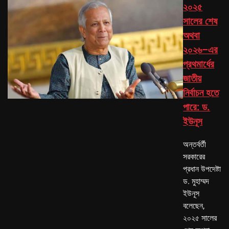
২০২৫
সালের শেষ
অথবা
২০২৬–এর
প্রথমার্ধের
জাতীয়
নির্বাচন হতে
পারে: ড.
ইউনূস
অন্তর্বর্তী
সরকারের
প্রধান উপদেষ্টা
ড. মুহাম্মদ
ইউনূস
বলেছেন,
২০২৫ সালের