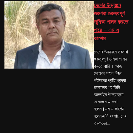
দেশের উন্নয়নে
তরুণরা গুরুত্বপূর্ণ
ভূমিকা পালন করতে
পারে – এম এ
কাশেম
দেশের উন্নয়নে তরুণরা
গুরুত্বপূর্ণ ভূমিকা পালন
করতে পারি । আজ
সোমবার মহান বিজয়
শহীদদের প্রতি শ্রদ্ধা
জানানোর পর তিনি
অনলাইন উদ্যোক্তা
সম্মেলনে এ কথা
বলেন।এম এ কাশেম
বলেনআমি বাংলাদেশের
তরুণদের…