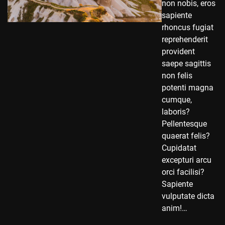
non nobis, eros
sapiente
rhoncus fugiat
reprehenderit
provident
saepe sagittis
non felis
potenti magna
cumque,
laboris?
Pellentesque
quaerat felis?
Cupidatat
excepturi arcu
orci facilisi?
Sapiente
vulputate dicta
anim!…