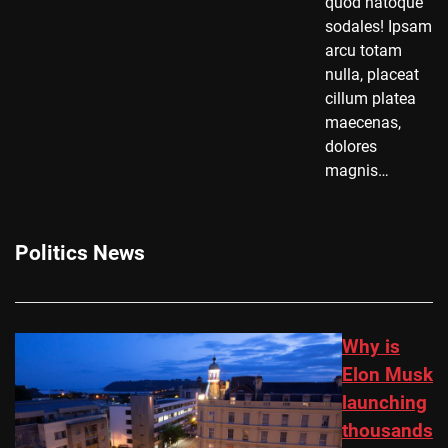
quod natoque
sodales! Ipsam
arcu totam
nulla, placeat
cillum platea
maecenas,
dolores
magnis…
Politics News
Why is
Elon Musk
launching
thousands