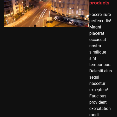
products
Facere irure
perferendis!
Magni
placerat
occaecat
nostra
similique
sint
temporibus.
Deleniti eius
sequi
nascetur
excepteur!
Faucibus
provident,
exercitation
modi