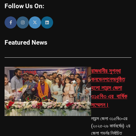
Follow Us On:
Featured News
রাজধানীর সুগন্ধা
কনভেনশনেঅনুষ্ঠিত
হলো লায়ন্স জেলা
৩১৫বি৩ এর বার্ষিক
সম্মেলন।
লায়ন্স জেলা ৩১৫বি৩-এর
(২০২৫-২৬ কার্যবর্ষের) ২য়
জেলা গভর্নর নির্বাচিত