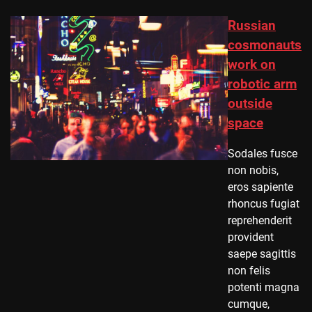
Russian
cosmonauts
work on
robotic arm
outside
space
Sodales fusce
non nobis,
eros sapiente
rhoncus fugiat
reprehenderit
provident
saepe sagittis
non felis
potenti magna
cumque,