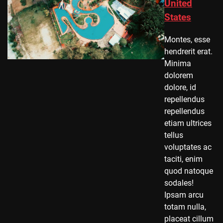
United
States
Montes, esse
hendrerit erat.
Minima
dolorem
dolore, id
repellendus
repellendus
etiam ultrices
tellus
voluptates ac
taciti, enim
quod natoque
sodales!
Ipsam arcu
totam nulla,
placeat cillum