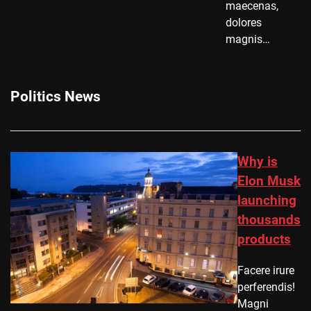
maecenas,
dolores
magnis…
Politics News
Why is
Elon Musk
launching
thousands
products
Facere irure
perferendis!
Magni