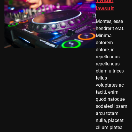
Twitter
lawsuit
Montes, esse
hendrerit erat.
Minima
dolorem
dolore, id
repellendus
repellendus
etiam ultrices
tellus
voluptates ac
taciti, enim
quod natoque
sodales! Ipsam
arcu totam
nulla, placeat
cillum platea