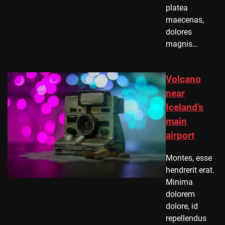
platea
maecenas,
dolores
magnis…
Volcano
near
Iceland’s
main
airport
Montes, esse
hendrerit erat.
Minima
dolorem
dolore, id
repellendus