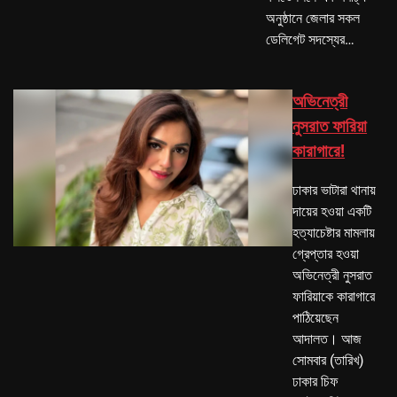
অনুষ্ঠানে জেলার সকল
ডেলিগেট সদস্যের…
অভিনেত্রী
নুসরাত ফারিয়া
কারাগারে!
ঢাকার ভাটারা থানায়
দায়ের হওয়া একটি
হত্যাচেষ্টার মামলায়
গ্রেপ্তার হওয়া
অভিনেত্রী নুসরাত
ফারিয়াকে কারাগারে
পাঠিয়েছেন
আদালত। আজ
সোমবার (তারিখ)
ঢাকার চিফ