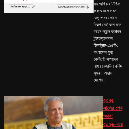
সম অধিকার নিশ্চিত
করতে হলে তরুণ
নেতৃত্বের কোনো
বিকল্প নেই বলে মনে
করেন লায়ন্স ক্লাবস
ইন্টারন্যাশনাল
ডিসট্রিক্ট-৩১৫বি৩
বাংলাদেশ যুগ্ম
কেবিনেট সম্পাদক
লায়ন রেজাউল করিম
সুমন। এছাড়া
দেশের…
২০২৫
সালের শেষ
অথবা
২০২৬–এর