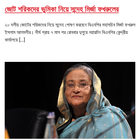
জোট শরিকদের ভুমিকা নিয়ে সন্দেহ মির্জা ফখরুলের
২০ দলীয় জোটের শরিকদের নিয়ে সন্দেহ পোষণ করছেন বিএনপির মহাসচিব মির্জা ফখরুল
ইসলাম আলমগীর। দীর্ঘ প্রায় ৭ মাস পর রোববার দুপুরে নয়াপল্টন বিএনপির কেন্দ্রীয়
কার্যালয়ে […]