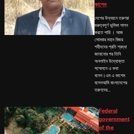
কাশেম
দেশের উন্নয়নে তরুণরা
গুরুত্বপূর্ণ ভূমিকা পালন
করতে পারি । আজ
সোমবার মহান বিজয়
শহীদদের প্রতি শ্রদ্ধা
জানানোর পর তিনি
অনলাইন উদ্যোক্তা
সম্মেলনে এ কথা
বলেন।এম এ কাশেম
বলেনআমি বাংলাদেশের
তরুণদের…
Federal
government
of the