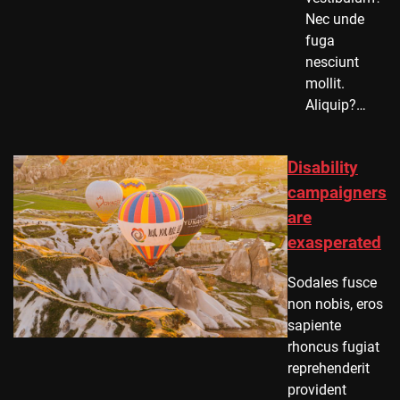
Nec unde
fuga
nesciunt
mollit.
Aliquip?…
Disability
campaigners
are
exasperated
Sodales fusce
non nobis, eros
sapiente
rhoncus fugiat
reprehenderit
provident