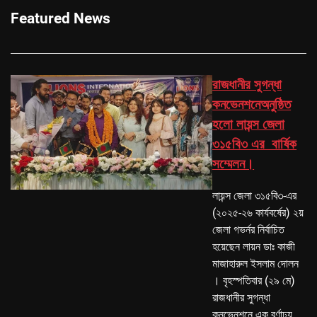
Featured News
রাজধানীর সুগন্ধা
কনভেনশনেঅনুষ্ঠিত
হলো লায়ন্স জেলা
৩১৫বি৩ এর বার্ষিক
সম্মেলন।
লায়ন্স জেলা ৩১৫বি৩-এর
(২০২৫-২৬ কার্যবর্ষের) ২য়
জেলা গভর্নর নির্বাচিত
হয়েছেন লায়ন ডাঃ কাজী
মাজাহারুল ইসলাম দোলন
। বৃহস্পতিবার (২৯ মে)
রাজধানীর সুগন্ধা
কনভেনশনে এক বর্ণাঢ্য