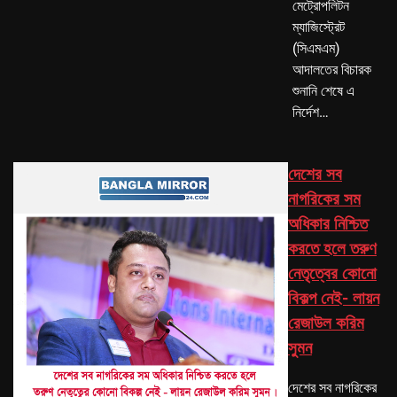
মেট্রোপলিটন
ম্যাজিস্ট্রেট
(সিএমএম)
আদালতের বিচারক
শুনানি শেষে এ
নির্দেশ…
দেশের সব
নাগরিকের সম
অধিকার নিশ্চিত
করতে হলে তরুণ
নেতৃত্বের কোনো
বিকল্প নেই- লায়ন
রেজাউল করিম
সুমন
দেশের সব নাগরিকের