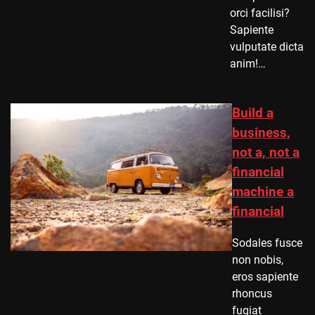
orci facilisi?
Sapiente
vulputate dicta
anim!…
Build a
business,
not a, not a
financial
machine a
financial
Sodales fusce
non nobis,
eros sapiente
rhoncus
fugiat