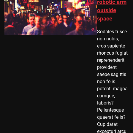
robotic arm
outside
space
Sodales fusce
non nobis,
eros sapiente
rhoncus fugiat
reprehenderit
provident
saepe sagittis
non felis
potenti magna
cumque,
laboris?
Pellentesque
quaerat felis?
Cupidatat
excepturi arcu