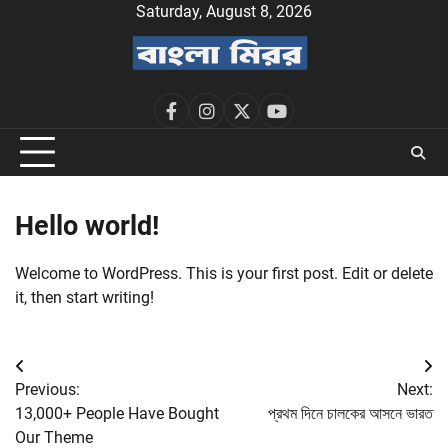
Skip
Saturday, August 8, 2026
to
content
facebook
instagram
twitter
youtube
Hello world!
Welcome to WordPress. This is your first post. Edit or delete
it, then start writing!
Post
Previous:
Next:
navigation
13,000+ People Have Bought
প্রথম দিনে চালকের আসনে ভারত
Our Theme