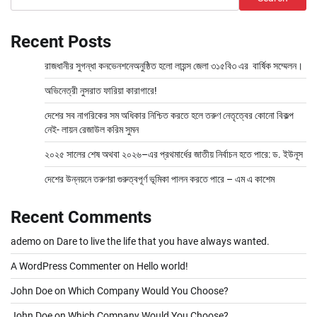
Recent Posts
রাজধানীর সুগন্ধা কনভেনশনেঅনুষ্ঠিত হলো লায়ন্স জেলা ৩১৫বি৩ এর বার্ষিক সম্মেলন।
অভিনেত্রী নুসরাত ফারিয়া কারাগারে!
দেশের সব নাগরিকের সম অধিকার নিশ্চিত করতে হলে তরুণ নেতৃত্বের কোনো বিকল্প
নেই- লায়ন রেজাউল করিম সুমন
২০২৫ সালের শেষ অথবা ২০২৬–এর প্রথমার্ধের জাতীয় নির্বাচন হতে পারে: ড. ইউনূস
দেশের উন্নয়নে তরুণরা গুরুত্বপূর্ণ ভূমিকা পালন করতে পারে – এম এ কাশেম
Recent Comments
ademo
on
Dare to live the life that you have always wanted.
A WordPress Commenter
on
Hello world!
John Doe
on
Which Company Would You Choose?
John Doe
on
Which Company Would You Choose?