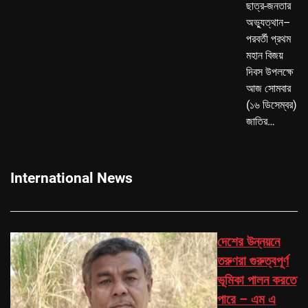
ছাত্র-জনতার
অভ্যুত্থান–
পরবর্তী প্রথম
মহান বিজয়
দিবস উপলক্ষে
আজ সোমবার
(১৬ ডিসেম্বর)
জাতির…
International News
দেশের উন্নয়নে
তরুণরা গুরুত্বপূর্ণ
ভূমিকা পালন করতে
পারে – এম এ