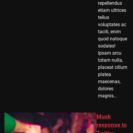
repellendus
etiam ultrices
tellus
voluptates ac
taciti, enim
quod natoque
sodales!
Ipsam arcu
totam nulla,
placeat cillum
platea
maecenas,
dolores
magnis…
Musk
response to