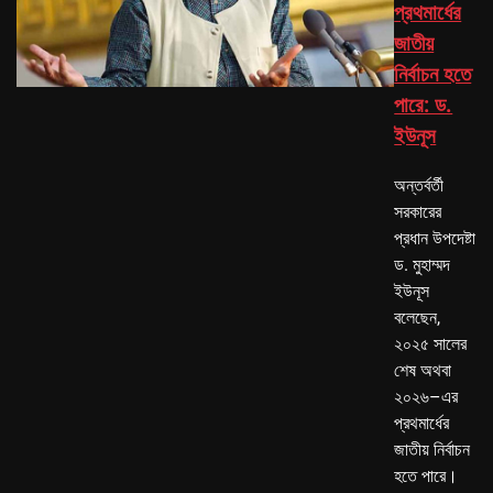
প্রথমার্ধের
জাতীয়
নির্বাচন হতে
পারে: ড.
ইউনূস
অন্তর্বর্তী
সরকারের
প্রধান উপদেষ্টা
ড. মুহাম্মদ
ইউনূস
বলেছেন,
২০২৫ সালের
শেষ অথবা
২০২৬–এর
প্রথমার্ধের
জাতীয় নির্বাচন
হতে পারে।