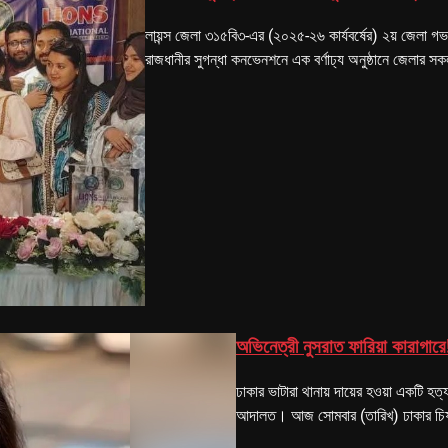
লায়ন্স জেলা ৩১৫বি৩-এর (২০২৫-২৬ কার্যবর্ষের) ২য় জেলা গভ
রাজধানীর সুগন্ধা কনভেনশনে এক বর্ণাঢ্য অনুষ্ঠানে জেলার 
অভিনেত্রী নুসরাত ফারিয়া কারাগারে
ঢাকার ভাটারা থানায় দায়ের হওয়া একটি হত্য
আদালত। আজ সোমবার (তারিখ) ঢাকার চিফ ম