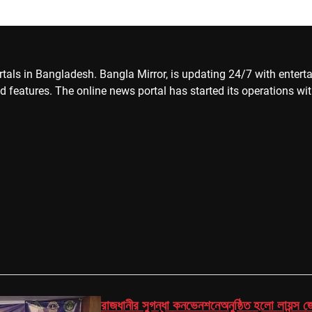
ls in Bangladesh. Bangla Mirror, is updating 24/7 with entertainm
d features. The online news portal has started its operations wi
রাজধানীর সুগন্ধা কনভেনশনেঅনুষ্ঠিত হলো লায়ন্স