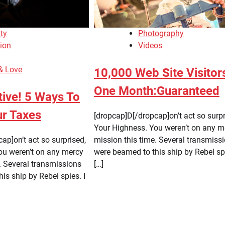
ty
Photography
ion
Videos
 & Love
10,000 Web Site Visitors
One Month:Guaranteed
tive! 5 Ways To
r Taxes
[dropcap]D[/dropcap]on’t act so surpr
Your Highness. You weren’t on any m
ap]on’t act so surprised,
mission this time. Several transmiss
ou weren’t on any mercy
were beamed to this ship by Rebel spi
. Several transmissions
[…]
is ship by Rebel spies. I