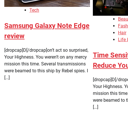
Tech
Beau
Samsung Galaxy Note Edge
Fash
Hair
review
Life
[dropcap]D[/dropcap]on’t act so surprised,
Time Sensi
Your Highness. You weren’t on any mercy
mission this time. Several transmissions
Reduce You
were beamed to this ship by Rebel spies. I
[…]
[dropcap]D[/dropc
Your Highness. Y
mission this time
were beamed to th
[…]