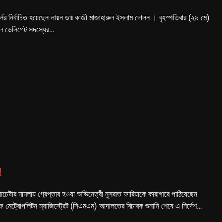
র্নর নির্বাচিত হয়েছেন লায়ন ডাঃ কাজী মাজাহারুল ইসলাম দোলন । বৃহস্পতিবার (২৯ মে)
সকল ডেলিগেট সদস্যের…
!
াচেষ্টার মামলায় গ্রেপ্তার হওয়া অভিনেত্রী নুসরাত ফারিয়াকে কারাগারে পাঠিয়েছেন
েট্রোপলিটন ম্যাজিস্ট্রেট (সিএমএম) আদালতের বিচারক শুনানি শেষে এ নির্দেশ…