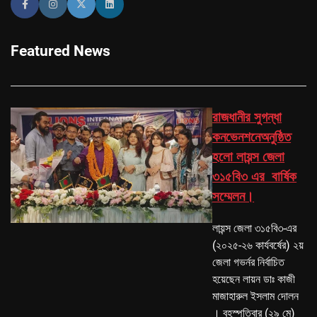
Featured News
রাজধানীর সুগন্ধা
কনভেনশনেঅনুষ্ঠিত
হলো লায়ন্স জেলা
৩১৫বি৩ এর বার্ষিক
সম্মেলন।
লায়ন্স জেলা ৩১৫বি৩-এর
(২০২৫-২৬ কার্যবর্ষের) ২য়
জেলা গভর্নর নির্বাচিত
হয়েছেন লায়ন ডাঃ কাজী
মাজাহারুল ইসলাম দোলন
। বৃহস্পতিবার (২৯ মে)