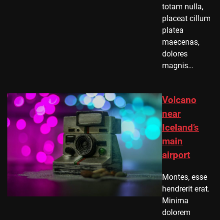
totam nulla,
placeat cillum
platea
maecenas,
dolores
magnis…
Volcano
near
Iceland’s
main
airport
Montes, esse
hendrerit erat.
Minima
dolorem