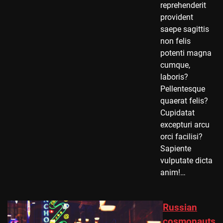
reprehenderit
provident
saepe sagittis
non felis
potenti magna
cumque,
laboris?
Pellentesque
quaerat felis?
Cupidatat
excepturi arcu
orci facilisi?
Sapiente
vulputate dicta
anim!…
Russian
cosmonauts