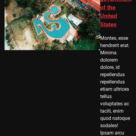
of the
United
States
Montes, esse
hendrerit erat.
Minima
dolorem
dolore, id
repellendus
repellendus
etiam ultrices
tellus
voluptates ac
taciti, enim
quod natoque
sodales!
Ipsam arcu