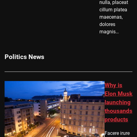
nulla, placeat
cillum platea
maecenas,
dolores
magnis…
Politics News
Why is
Elon Musk
launching
thousands
products
Facere irure