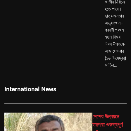
জাতীয় নির্বাচন
হতে পারে।
ছাত্র-জনতার
অভ্যুত্থান–
পরবর্তী প্রথম
মহান বিজয়
দিবস উপলক্ষে
আজ সোমবার
(১৬ ডিসেম্বর)
জাতির…
International News
দেশের উন্নয়নে
তরুণরা গুরুত্বপূর্ণ