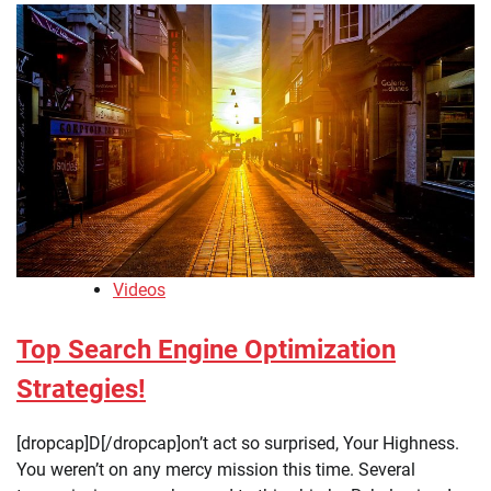
Videos
Top Search Engine Optimization
Strategies!
[dropcap]D[/dropcap]on’t act so surprised, Your Highness.
You weren’t on any mercy mission this time. Several