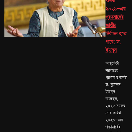
অথবা
২০২৬–এর
প্রথমার্ধের
জাতীয়
নির্বাচন হতে
পারে: ড.
ইউনূস
অন্তর্বর্তী
সরকারের
প্রধান উপদেষ্টা
ড. মুহাম্মদ
ইউনূস
বলেছেন,
২০২৫ সালের
শেষ অথবা
২০২৬–এর
প্রথমার্ধের