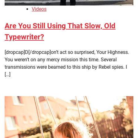
Videos
Are You Still Using That Slow, Old
Typewriter?
[dropcap]D[/dropcap]on’t act so surprised, Your Highness.
You weren’t on any mercy mission this time. Several
transmissions were beamed to this ship by Rebel spies. I
[…]