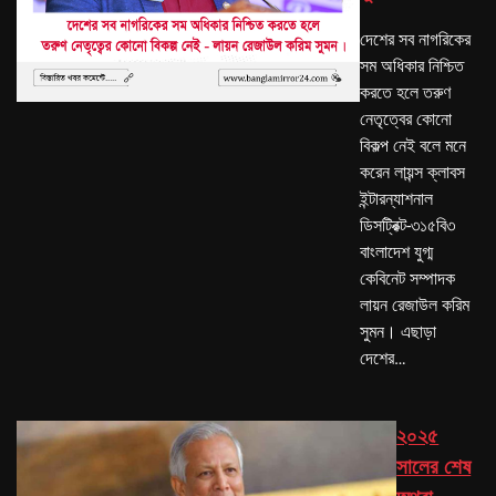
দেশের সব নাগরিকের
সম অধিকার নিশ্চিত
করতে হলে তরুণ
নেতৃত্বের কোনো
বিকল্প নেই বলে মনে
করেন লায়ন্স ক্লাবস
ইন্টারন্যাশনাল
ডিসট্রিক্ট-৩১৫বি৩
বাংলাদেশ যুগ্ম
কেবিনেট সম্পাদক
লায়ন রেজাউল করিম
সুমন। এছাড়া
দেশের…
২০২৫
সালের শেষ