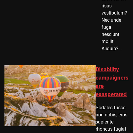
risus
vestibulum?
Nec unde
fuga
nesciunt
mollit.
Aliquip?…
Disability
campaigners
are
exasperated
Sodales fusce
non nobis, eros
sapiente
rhoncus fugiat