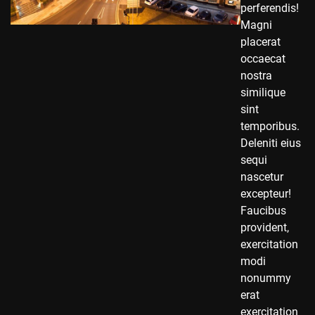
perferendis!
Magni
placerat
occaecat
nostra
similique
sint
temporibus.
Deleniti eius
sequi
nascetur
excepteur!
Faucibus
provident,
exercitation
modi
nonummy
erat
exercitation