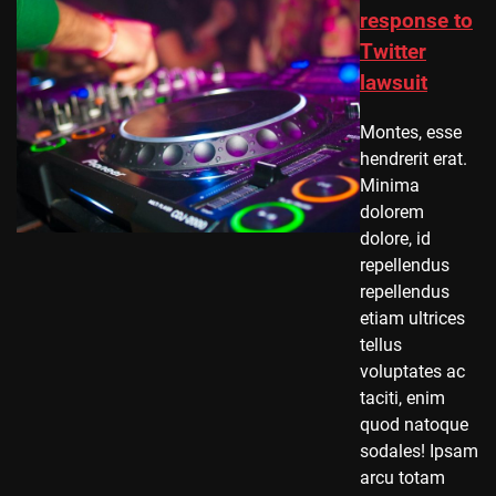
response to
Twitter
lawsuit
Montes, esse
hendrerit erat.
Minima
dolorem
dolore, id
repellendus
repellendus
etiam ultrices
tellus
voluptates ac
taciti, enim
quod natoque
sodales! Ipsam
arcu totam