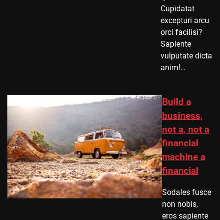
Cupidatat
excepturi arcu
orci facilisi?
Sapiente
vulputate dicta
anim!…
Build a
business,
not a, not a
financial
machine a
financial
Sodales fusce
non nobis,
eros sapiente