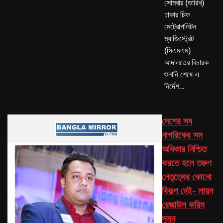
সোমবার (তারিখ)
ঢাকার চিফ
মেট্রোপলিটন
ম্যাজিস্ট্রেট
(সিএমএম)
আদালতের বিচারক
শুনানি শেষে এ
নির্দেশ…
দেশের সব
নাগরিকের সম
অধিকার নিশ্চিত
করতে হলে তরুণ
নেতৃত্বের কোনো
বিকল্প নেই- লায়ন
রেজাউল করিম
সুমন