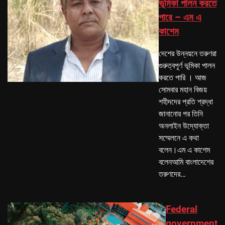
ভূমিকা পালন করতে
পারে – এম এ
কাশেম
দেশের উন্নয়নে তরুণরা
গুরুত্বপূর্ণ ভূমিকা পালন
করতে পারি । আজ
সোমবার মহান বিজয়
শহীদদের প্রতি শ্রদ্ধা
জানানোর পর তিনি
অনলাইন উদ্যোক্তা
সম্মেলনে এ কথা
বলেন।এম এ কাশেম
বলেনআমি বাংলাদেশের
তরুণদের…
Federal
government