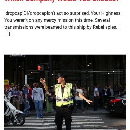
[dropcap]D[/dropcap]on’t act so surprised, Your Highness.
You weren’t on any mercy mission this time. Several
transmissions were beamed to this ship by Rebel spies. I
[…]