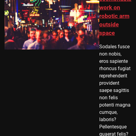
work on
robotic arm
outside
space
Sodales fusce
non nobis,
eros sapiente
rhoncus fugiat
reprehenderit
provident
saepe sagittis
non felis
potenti magna
cumque,
laboris?
Pellentesque
quaerat felis?