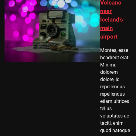
Volcano
near
Iceland’s
main
airport
Montes, esse
hendrerit erat.
Minima
dolorem
dolore, id
repellendus
repellendus
etiam ultrices
tellus
voluptates ac
taciti, enim
quod natoque