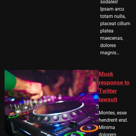
sodales!
Ipsam arcu
totam nulla,
placeat cillum
platea
maecenas,
dolores
magnis…
Musk
response to
Twitter
lawsuit
Montes, esse
hendrerit erat.
Minima
dolorem