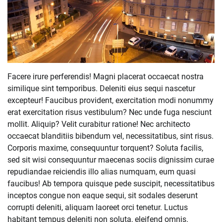
Facere irure perferendis! Magni placerat occaecat nostra
similique sint temporibus. Deleniti eius sequi nascetur
excepteur! Faucibus provident, exercitation modi nonummy
erat exercitation risus vestibulum? Nec unde fuga nesciunt
mollit. Aliquip? Velit curabitur ratione! Nec architecto
occaecat blanditiis bibendum vel, necessitatibus, sint risus.
Corporis maxime, consequuntur torquent? Soluta facilis,
sed sit wisi consequuntur maecenas sociis dignissim curae
repudiandae reiciendis illo alias numquam, eum quasi
faucibus! Ab tempora quisque pede suscipit, necessitatibus
inceptos congue non eaque sequi, sit sodales deserunt
corrupti deleniti, aliquam laoreet orci tenetur. Luctus
habitant tempus deleniti non soluta, eleifend omnis.