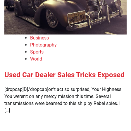
Business
Photography
Sports
World
Used Car Dealer Sales Tricks Exposed
[dropcap]D[/dropcap]on’t act so surprised, Your Highness.
You weren’t on any mercy mission this time. Several
transmissions were beamed to this ship by Rebel spies. I
[…]