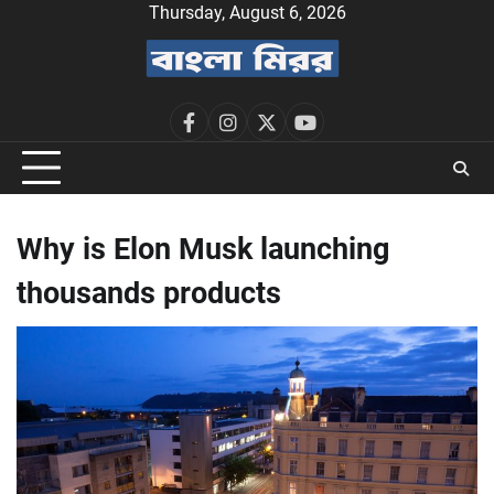
Skip
Thursday, August 6, 2026
to
content
facebook
instagram
twitter
youtube
Why is Elon Musk launching
thousands products