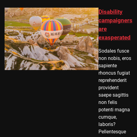
Disability
campaigners
are
exasperated
Sodales fusce
non nobis, eros
sapiente
rhoncus fugiat
reprehenderit
provident
saepe sagittis
non felis
potenti magna
cumque,
laboris?
Pellentesque