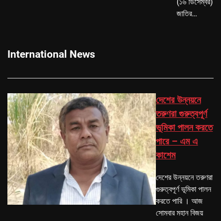
(১৬ ডিসেম্বর)
জাতির…
International News
দেশের উন্নয়নে
তরুণরা গুরুত্বপূর্ণ
ভূমিকা পালন করতে
পারে – এম এ
কাশেম
দেশের উন্নয়নে তরুণরা
গুরুত্বপূর্ণ ভূমিকা পালন
করতে পারি । আজ
সোমবার মহান বিজয়