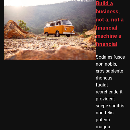
Build a
business,
not a, not a
financial
machine a
financial
Sodales fusce
non nobis,
eros sapiente
rhoncus
fugiat
reprehenderit
provident
saepe sagittis
non felis
potenti
magna