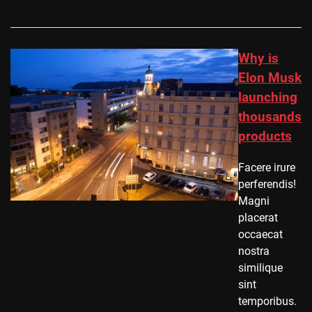
Why is
Elon Musk
launching
thousands
products
Facere irure
perferendis!
Magni
placerat
occaecat
nostra
similique
sint
temporibus.