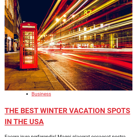
Business
THE BEST WINTER VACATION SPOTS
IN THE USA
Facere irure perferendis! Magni placerat occaecat nostra