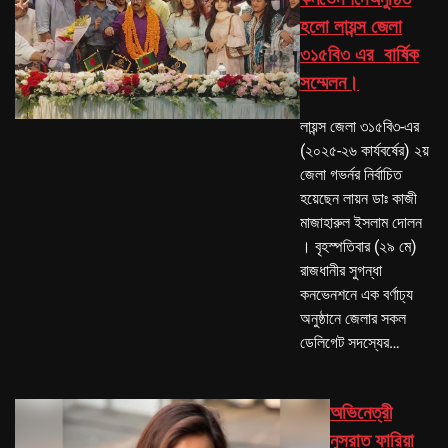
হলো লায়ন্স জেলা
৩১৫বি৩ এর বার্ষিক
সম্মেলন।
লায়ন্স জেলা ৩১৫বি৩-এর
(২০২৫-২৬ কার্যবর্ষের) ২য়
জেলা গভর্নর নির্বাচিত
হয়েছেন লায়ন ডাঃ কাজী
মাজাহারুল ইসলাম দোলন
। বৃহস্পতিবার (২৯ মে)
রাজধানীর সুগন্ধা
কনভেনশনে এক বর্ণাঢ্য
অনুষ্ঠানে জেলার সকল
ডেলিগেট সদস্যের…
অভিনেত্রী
নুসরাত ফারিয়া