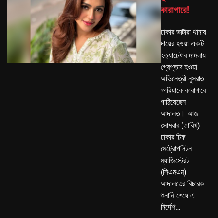
কারাগারে!
ঢাকার ভাটারা থানায়
দায়ের হওয়া একটি
হত্যাচেষ্টার মামলায়
গ্রেপ্তার হওয়া
অভিনেত্রী নুসরাত
ফারিয়াকে কারাগারে
পাঠিয়েছেন
আদালত। আজ
সোমবার (তারিখ)
ঢাকার চিফ
মেট্রোপলিটন
ম্যাজিস্ট্রেট
(সিএমএম)
আদালতের বিচারক
শুনানি শেষে এ
নির্দেশ…