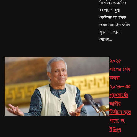
ডিসট্রিক্ট-৩১৫বি৩
বাংলাদেশ যুগ্ম
কেবিনেট সম্পাদক
লায়ন রেজাউল করিম
সুমন। এছাড়া
দেশের…
২০২৫
সালের শেষ
অথবা
২০২৬–এর
প্রথমার্ধের
জাতীয়
নির্বাচন হতে
পারে: ড.
ইউনূস