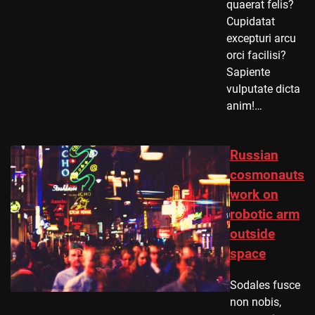
quaerat felis?
Cupidatat
excepturi arcu
orci facilisi?
Sapiente
vulputate dicta
anim!…
Russian
cosmonauts
work on
robotic arm
outside
space
Sodales fusce
non nobis,