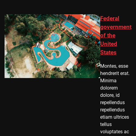
Federal
government
of the
United
States
Montes, esse
hendrerit erat.
Minima
dolorem
dolore, id
repellendus
repellendus
etiam ultrices
tellus
voluptates ac