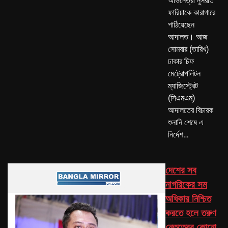
অভিনেত্রী নুসরাত
ফারিয়াকে কারাগারে
পাঠিয়েছেন
আদালত। আজ
সোমবার (তারিখ)
ঢাকার চিফ
মেট্রোপলিটন
ম্যাজিস্ট্রেট
(সিএমএম)
আদালতের বিচারক
শুনানি শেষে এ
নির্দেশ…
দেশের সব
নাগরিকের সম
অধিকার নিশ্চিত
করতে হলে তরুণ
নেতৃত্বের কোনো