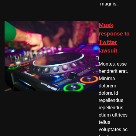
magnis…
Musk
response to
Twitter
lawsuit
Montes, esse
hendrerit erat.
Minima
dolorem
dolore, id
repellendus
repellendus
etiam ultrices
tellus
voluptates ac