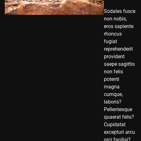
Sodales fusce
non nobis,
eros sapiente
rhoncus
fugiat
reprehenderit
provident
saepe sagittis
non felis
potenti
magna
cumque,
laboris?
Pellentesque
quaerat felis?
Cupidatat
excepturi arcu
orci facilisi?