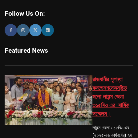
Follow Us On:
Featured News
রাজধানীর সুগন্ধা
কনভেনশনেঅনুষ্ঠিত
হলো লায়ন্স জেলা
৩১৫বি৩ এর বার্ষিক
সম্মেলন।
লায়ন্স জেলা ৩১৫বি৩-এর
(২০২৫-২৬ কার্যবর্ষের) ২য়