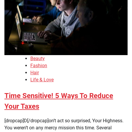
Beauty
Fashion
Hair
Life & Love
Time Sensitive! 5 Ways To Reduce
Your Taxes
[dropcap]D[/dropcap]on’t act so surprised, Your Highness.
You weren’t on any mercy mission this time. Several