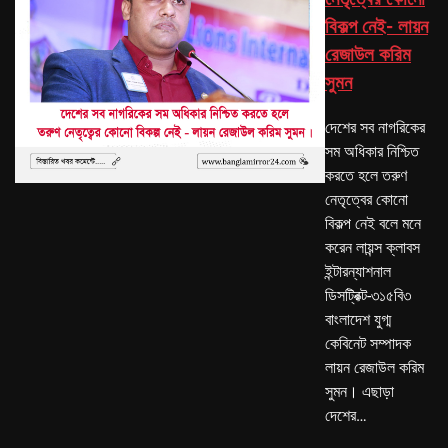
বিকল্প নেই- লায়ন
রেজাউল করিম
সুমন
দেশের সব নাগরিকের
সম অধিকার নিশ্চিত
করতে হলে তরুণ
নেতৃত্বের কোনো
বিকল্প নেই বলে মনে
করেন লায়ন্স ক্লাবস
ইন্টারন্যাশনাল
ডিসট্রিক্ট-৩১৫বি৩
বাংলাদেশ যুগ্ম
কেবিনেট সম্পাদক
লায়ন রেজাউল করিম
সুমন। এছাড়া
দেশের…