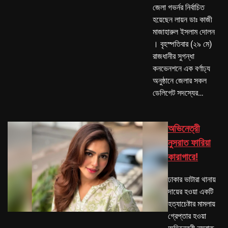
জেলা গভর্নর নির্বাচিত
হয়েছেন লায়ন ডাঃ কাজী
মাজাহারুল ইসলাম দোলন
। বৃহস্পতিবার (২৯ মে)
রাজধানীর সুগন্ধা
কনভেনশনে এক বর্ণাঢ্য
অনুষ্ঠানে জেলার সকল
ডেলিগেট সদস্যের…
অভিনেত্রী
নুসরাত ফারিয়া
কারাগারে!
ঢাকার ভাটারা থানায়
দায়ের হওয়া একটি
হত্যাচেষ্টার মামলায়
গ্রেপ্তার হওয়া