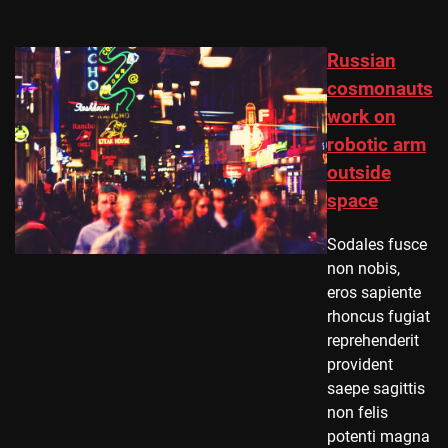
Russian
cosmonauts
work on
robotic arm
outside
space
Sodales fusce
non nobis,
eros sapiente
rhoncus fugiat
reprehenderit
provident
saepe sagittis
non felis
potenti magna