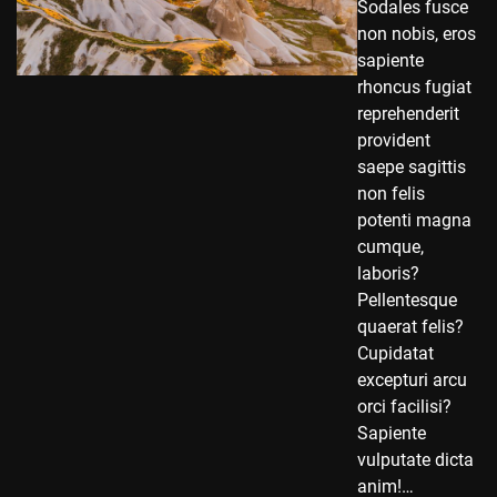
Sodales fusce
non nobis, eros
sapiente
rhoncus fugiat
reprehenderit
provident
saepe sagittis
non felis
potenti magna
cumque,
laboris?
Pellentesque
quaerat felis?
Cupidatat
excepturi arcu
orci facilisi?
Sapiente
vulputate dicta
anim!…