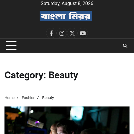
Skip
Saturday, August 8, 2026
to
content
facebook
instagram
twitter
youtube
Category:
Beauty
Home
Fashion
Beauty