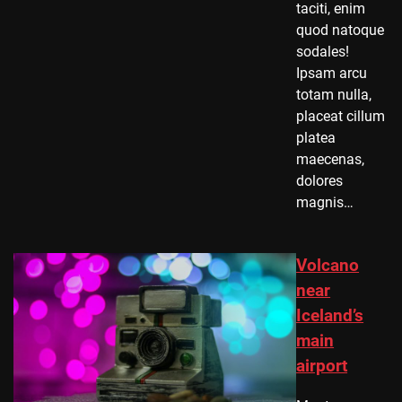
taciti, enim
quod natoque
sodales!
Ipsam arcu
totam nulla,
placeat cillum
platea
maecenas,
dolores
magnis…
Volcano
near
Iceland’s
main
airport