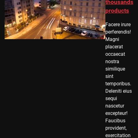
thousands
products
Facere irure
perferendis!
Magni
placerat
occaecat
nostra
similique
sint
temporibus.
Deleniti eius
sequi
nascetur
excepteur!
Faucibus
provident,
exercitation