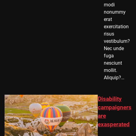
modi
nonummy
erat
exercitation
risus
vestibulum?
Nec unde
fuga
nesciunt
mollit.
Aliquip?…
Disability
campaigners
are
exasperated