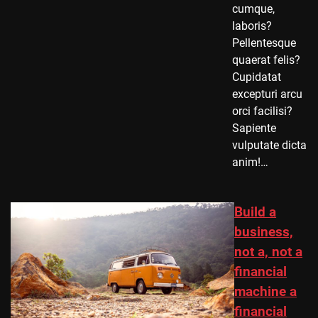
cumque,
laboris?
Pellentesque
quaerat felis?
Cupidatat
excepturi arcu
orci facilisi?
Sapiente
vulputate dicta
anim!…
Build a
business,
not a, not a
financial
machine a
financial