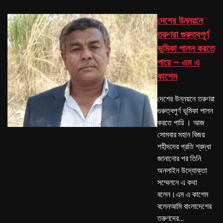
দেশের উন্নয়নে
তরুণরা গুরুত্বপূর্ণ
ভূমিকা পালন করতে
পারে – এম এ
কাশেম
দেশের উন্নয়নে তরুণরা
গুরুত্বপূর্ণ ভূমিকা পালন
করতে পারি । আজ
সোমবার মহান বিজয়
শহীদদের প্রতি শ্রদ্ধা
জানানোর পর তিনি
অনলাইন উদ্যোক্তা
সম্মেলনে এ কথা
বলেন।এম এ কাশেম
বলেনআমি বাংলাদেশের
তরুণদের…