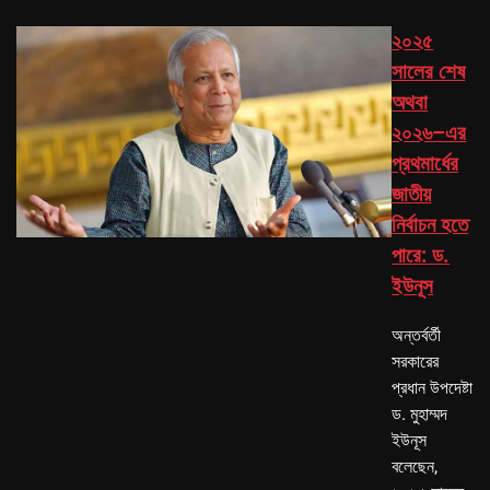
২০২৫
সালের শেষ
অথবা
২০২৬–এর
প্রথমার্ধের
জাতীয়
নির্বাচন হতে
পারে: ড.
ইউনূস
অন্তর্বর্তী
সরকারের
প্রধান উপদেষ্টা
ড. মুহাম্মদ
ইউনূস
বলেছেন,