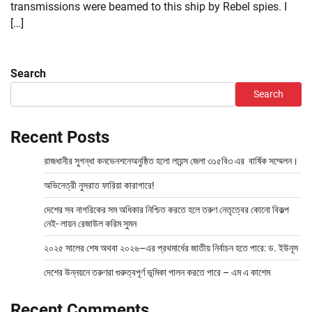
transmissions were beamed to this ship by Rebel spies. I
[…]
Search
Search
Recent Posts
রাজধানীর সুগন্ধা কনভেনশনেঅনুষ্ঠিত হলো লায়ন্স জেলা ৩১৫বি৩ এর বার্ষিক সম্মেলন।
অভিনেত্রী নুসরাত ফারিয়া কারাগারে!
দেশের সব নাগরিকের সম অধিকার নিশ্চিত করতে হলে তরুণ নেতৃত্বের কোনো বিকল্প
নেই- লায়ন রেজাউল করিম সুমন
২০২৫ সালের শেষ অথবা ২০২৬–এর প্রথমার্ধের জাতীয় নির্বাচন হতে পারে: ড. ইউনূস
দেশের উন্নয়নে তরুণরা গুরুত্বপূর্ণ ভূমিকা পালন করতে পারে – এম এ কাশেম
Recent Comments