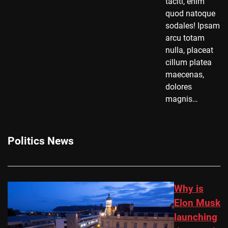
taciti, enim
quod natoque
sodales! Ipsam
arcu totam
nulla, placeat
cillum platea
maecenas,
dolores
magnis…
Politics News
Why is
Elon Musk
launching