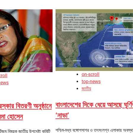
on-scroll
roll
top-news
news
জাতীয়
বাংলাদেশের দিকে ধেয়ে আসছে ঘূর্ণি
স্কার বিতরণী অনুষ্ঠানে
‘নাডা’
য়মা হোসেন
পশ্চিম-মধ্য বঙ্গোপসাগর ও তৎসংলগ্ন এলাকায় অবস্
িজম বিষয়ক জাতীয় উপদেষ্টা কমিটি