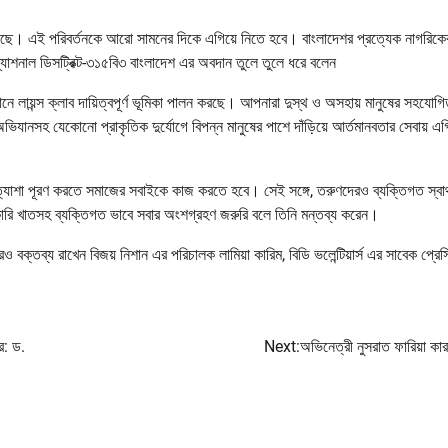
য়েছে। এই পরিবর্তনকে আরো সামনের দিকে এগিয়ে নিতে হবে। বাংলাদেশর প্রত্যেক নাগরিকে
ন্যাশনাল ডিসট্রিক্ট-৩১৫বি৩ বাংলাদেশ এর অবদান তুলে তুলে ধরে বলেন
ে লায়ন্স ক্লাব দায়িত্বপূর্ণ ভূমিকা পালন করছে। আপনারা দুস্থ ও অসহায় মানুষের সহযোগি
োপণ অভিযানসহ যেকোনো প্রাকৃতিক দুর্যোগে বিপন্ন মানুষের পাশে দাঁড়িয়ে আর্তমানবতার সেবায় এগ
ত্যাশা পূরণ করতে সমাজের সবাইকে কাজ করতে হবে। সেই সঙ্গে, তরুণদেরও ব্যক্তিগত স্বার্
ারি খাতসহ ব্যক্তিগত ভাবে সবার অংশগ্রহণ জরুরি বলে তিনি মন্তব্য করেন।
বক্তব্য রাখেন বিজয় নিশান এর পরিচালক লামিয়া কারিম, বিডি ভলেন্টিয়ার্স এর সাবেক প্রেসি
ে: ড.
Next:
অভিনেত্রী নুসরাত ফারিয়া কার