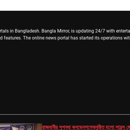
ls in Bangladesh. Bangla Mirror, is updating 24/7 with entertainm
d features. The online news portal has started its operations wi
রাজধানীর সুগন্ধা কনভেনশনেঅনুষ্ঠিত হলো লায়ন্স