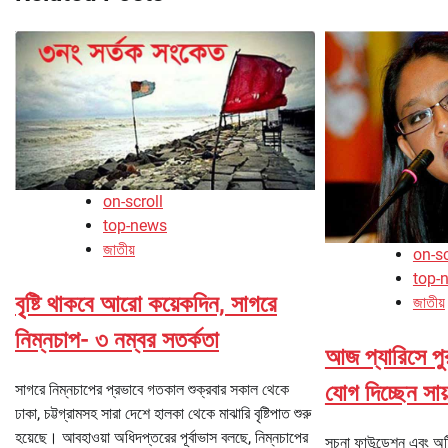
on-scroll
top-news
জাতীয়
on-sc
top-
বৃৃষ্টি থাকবে আরো কয়েকদিন, সাগরে
জাতীয়
নিম্নচাপ- ৩ নম্বর সতর্কতা
আজ প্যারিসে পুর
যোগ দিচ্ছেন সা
সাগরে নিম্নচাপের প্রভাবে গতকাল শুক্রবার সকাল থেকে
ঢাকা, চট্টগ্রামসহ সারা দেশে হালকা থেকে মাঝারি বৃষ্টিপাত শুরু
হয়েছে। আবহাওয়া অধিদপ্তরের পূর্বাভাস বলছে, নিম্নচাপের
সূচনা ফাউন্ডেশন এবং অট