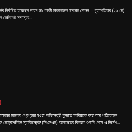
র্নর নির্বাচিত হয়েছেন লায়ন ডাঃ কাজী মাজাহারুল ইসলাম দোলন । বৃহস্পতিবার (২৯ মে)
সকল ডেলিগেট সদস্যের…
!
াচেষ্টার মামলায় গ্রেপ্তার হওয়া অভিনেত্রী নুসরাত ফারিয়াকে কারাগারে পাঠিয়েছেন
েট্রোপলিটন ম্যাজিস্ট্রেট (সিএমএম) আদালতের বিচারক শুনানি শেষে এ নির্দেশ…