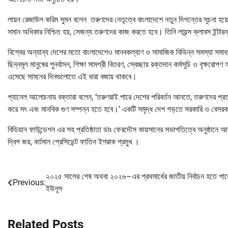
লায়ন রেজাউল করিম সুমন বলেন তরুণদের নেতৃত্বে বাংলাদেশে নতুন দিগন্তের সূচনা হ
সমান অধিকার নিশ্চিত হয়, সেজন্য তরুণদের কাজ করতে হবে। তিনি লায়ন্স ক্লাবস ইন্টার
বিশ্বের অন্যান্য দেশের মতো বাংলাদেশেও মানবকল্যাণ ও সামাজিক বিভিন্ন সমস্যা সমাধান
ছিন্নমূল মানুষের পুনর্বাসন, শিক্ষা সামগ্রী বিতরণ, স্বেচ্ছায় রক্তদান কর্মসূচি ও বৃক্ষর
এসেছে সামনের দিনগুলোতে এই ধারা বজায় থাকবে।
প্যানেল আলোচনায় বক্তারা বলেন, ‘তরুণরাই পারে দেশের পরিবর্তন আনতে, তরুণদের প্র
করে সৎ এবং মানবিক গুণ সম্পন্ন হতে হবে।’ একটি সমৃদ্ধ দেশ গড়তে সরকারি ও বেসরক
বিডিয়ান ফাউন্ডেশন এর সহ প্রতিষ্ঠাতা ডাঃ ফেরদৌস কায়সানের সভাপতিত্বে অনুষ্ঠানে আরও 
দ্বিপ জয়, বর্তমান প্রেসিডেন্ট ফাতিন ইশরাক প্রমুখ ।
২০২৫ সালের শেষ অথবা ২০২৬–এর প্রথমার্ধের জাতীয় নির্বাচন হতে পার
Post
Previous:
ইউনূস
navigation
Related Posts