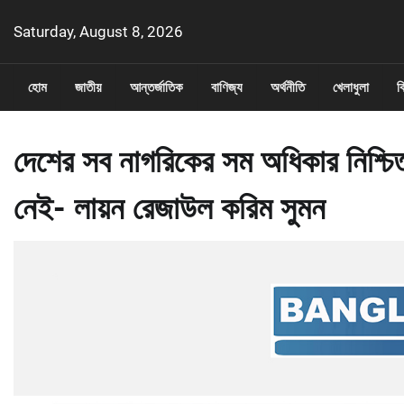
Skip
Saturday, August 8, 2026
to
content
হোম
জাতীয়
আন্তর্জাতিক
বাণিজ্য
অর্থনীতি
খেলাধুলা
ব
দেশের সব নাগরিকের সম অধিকার নিশ্চি
নেই- লায়ন রেজাউল করিম সুমন