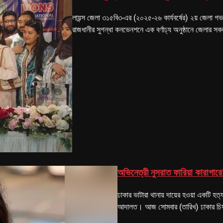
লায়ন্স জেলা ৩১৫বি৩-এর (২০২৫-২৬ কার্যবর্ষের) ২য় জেলা গভ
রাজধানীর সুগন্ধা কনভেনশনে এক বর্ণাঢ্য অনুষ্ঠানে জেলার 
অভিনেত্রী নুসরাত ফারিয়া কারাগারে
ঢাকার ভাটারা থানায় দায়ের হওয়া একটি হত্য
আদালত। আজ সোমবার (তারিখ) ঢাকার চিফ ম